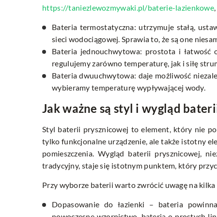
https://taniezlewozmywaki.pl/baterie-lazienkowe
,
Bateria termostatyczna: utrzymuje stałą, ust
sieci wodociągowej. Sprawia to, że są one nies
Bateria jednouchwytowa: prostota i łatwość o
regulujemy zarówno temperaturę, jak i siłę stru
Bateria dwuuchwytowa: daje możliwość niezależn
wybieramy temperaturę wypływającej wody.
Jak ważne są styl i wygląd bater
Styl baterii prysznicowej to element, który nie p
tylko funkcjonalne urządzenie, ale także istotny e
pomieszczenia. Wygląd baterii prysznicowej, ni
tradycyjny, staje się istotnym punktem, który przy
Przy wyborze baterii warto zwrócić uwagę na kilk
Dopasowanie do łazienki – bateria powinna p
nowoczesne wzornictwo, bateria o prostych li