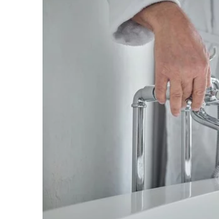
15 września 2024
Jak zadbać o komfort i h
szkieletowymi – poradni
Zadbaj o higienę i komfor
szkieletowych dzięki na
poradom. Dowiedz się, ja
idealnym stanie i zapewni
komfort noszenia.