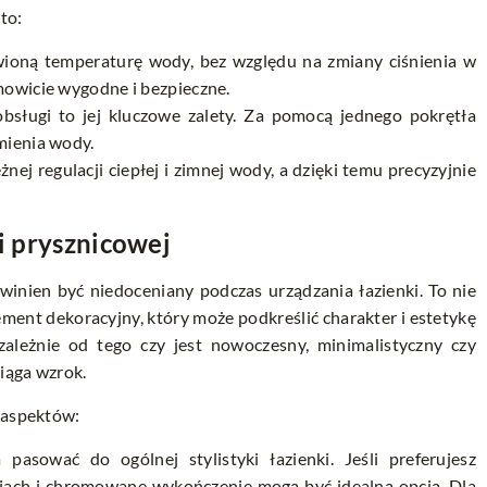
 to:
awioną temperaturę wody, bez względu na zmiany ciśnienia w
amowicie wygodne i bezpieczne.
bsługi to jej kluczowe zalety. Za pomocą jednego pokrętła
mienia wody.
ej regulacji ciepłej i zimnej wody, a dzięki temu precyzyjnie
ii prysznicowej
owinien być niedoceniany podczas urządzania łazienki. To nie
lement dekoracyjny, który może podkreślić charakter i estetykę
ezależnie od tego czy jest nowoczesny, minimalistyczny czy
ciąga wzrok.
a aspektów:
asować do ogólnej stylistyki łazienki. Jeśli preferujesz
niach i chromowane wykończenie mogą być idealną opcją. Dla