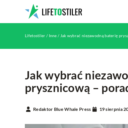
Lifetostiler
/
Inne
/
Jak wybrać niezawodną baterię prys
Jak wybrać niezawo
prysznicową – pora
INNE
Redaktor Blue Whale Press
19 sierpnia 2