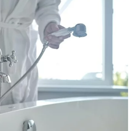
17 sierpnia 2025
igienę z protezami
Jak zorganizować niezapomniane wesele
k dla pacjentów
wodzie?
t stosowania protez
Poznaj kluczowe wskazówki, jak zorganiz
szym sprawdzonym
wyjątkowe przyjęcie na statku lub łodzi.
k utrzymać protezy w
Dowiedz się, jakie formalności należy spełn
ć sobie pełen
jakie atrakcje zaplanować i jak zadbać o
komfort gości, by stworzyć niesamowite
wspomnienia.