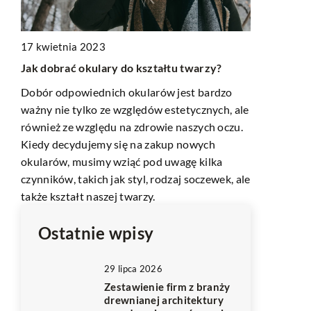
15 września
17 kwietnia 2023
 na
Jak zadbać 
Jak dobrać okulary do kształtu twarzy?
szkieletowy
Dobór odpowiednich okularów jest bardzo
ować
Zadbaj o hi
ważny nie tylko ze względów estetycznych, ale
szkieletowy
również ze względu na zdrowie naszych oczu.
ić,
poradom. Do
Kiedy decydujemy się na zakup nowych
idealnym sta
okularów, musimy wziąć pod uwagę kilka
komfort nos
czynników, takich jak styl, rodzaj soczewek, ale
także kształt naszej twarzy.
Ostatnie wpisy
29 lipca 2026
Zestawienie firm z branży
drewnianej architektury