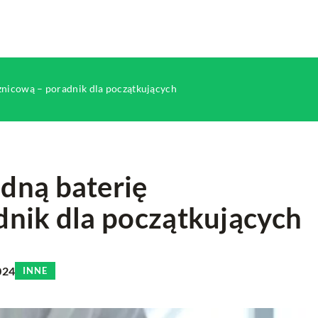
znicową – poradnik dla początkujących
dną baterię
dnik dla początkujących
HOBBY
SPORTY WODNE
024
INNE